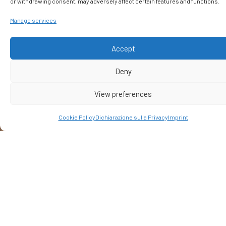
Tempo.
or withdrawing consent, may adversely affect certain features and functions.
Manage services
Accept
Deny
View preferences
Cookie Policy
Dichiarazione sulla Privacy
Imprint