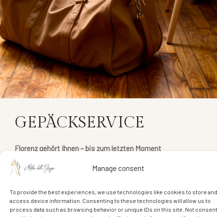
GEPÄCKSERVICE
Florenz gehört Ihnen – bis zum letzten Moment
Manage consent
Nach dem Check-out verwahren wir gerne Ihr Gepäck, damit
Sie Ihren Tag sorgenfrei in der Stadt genießen können.
To provide the best experiences, we use technologies like cookies to store an
access device information. Consenting to these technologies will allow us to
So entdecken Sie Florenz unbeschwert – ganz in Ihrem
process data such as browsing behavior or unique IDs on this site. Not consen